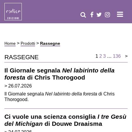
>
>
Home
Prodotti
Rassegne
RASSEGNE
1
2
3
…
136
>
Il Giornale segnala
Nel labirinto della
foresta
di Chris Thorogood
> 26.07.2026
Il Giornale segnala
Nel labirinto della foresta
di Chris
Thorogood.
Ci vuole una scienza consiglia
I tre Gesù
del Michigan
di Douwe Draaisma