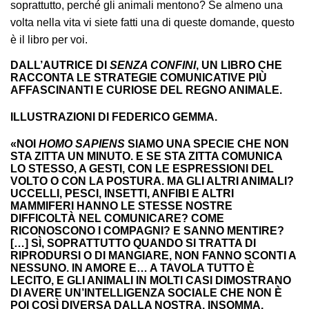
soprattutto, perché gli animali mentono? Se almeno una
volta nella vita vi siete fatti una di queste domande, questo
è il libro per voi.
DALL’AUTRICE DI
SENZA CONFINI
, UN LIBRO CHE
RACCONTA LE STRATEGIE COMUNICATIVE PIÙ
AFFASCINANTI E CURIOSE DEL REGNO ANIMALE.
ILLUSTRAZIONI DI FEDERICO GEMMA.
«NOI
HOMO SAPIENS
SIAMO UNA SPECIE CHE NON
STA ZITTA UN MINUTO. E SE STA ZITTA COMUNICA
LO STESSO, A GESTI, CON LE ESPRESSIONI DEL
VOLTO O CON LA POSTURA. MA GLI ALTRI ANIMALI?
UCCELLI, PESCI, INSETTI, ANFIBI E ALTRI
MAMMIFERI HANNO LE STESSE NOSTRE
DIFFICOLTÀ NEL COMUNICARE? COME
RICONOSCONO I COMPAGNI? E SANNO MENTIRE?
[…] SÌ, SOPRATTUTTO QUANDO SI TRATTA DI
RIPRODURSI O DI MANGIARE, NON FANNO SCONTI A
NESSUNO. IN AMORE E… A TAVOLA TUTTO È
LECITO, E GLI ANIMALI IN MOLTI CASI DIMOSTRANO
DI AVERE UN’INTELLIGENZA SOCIALE CHE NON È
POI COSÌ DIVERSA DALLA NOSTRA. INSOMMA,