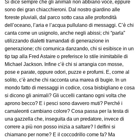
Si dice sempre che gli animali non abbiano voce, eppure
sono dei gran chiacchieroni. Dal nostro giardino alle
foreste pluviali, dal parco sotto casa alle profondità
dell’oceano, l’aria e l’acqua pullulano di messaggi. C’è chi
canta come un usignolo, anche negli abissi; chi “parla”
utilizzando dialetti tramandati di generazione in
generazione; chi comunica danzando, chi si esibisce in un
tip tap alla Fred Astaire o preferisce lo stile inimitabile di
Michael Jackson. Infine c’è chi si arrangia con mosse,
pose e parate, oppure odori, puzze e profumi. E, come al
solito, c’è anche chi racconta una marea di bugie. In un
mondo fatto di messaggi in codice, cosa bisbigliano e cosa
si dicono gli animali? Gli uccelli cantano ogni volta che
aprono becco? E i pesci sono davvero muti? Perché i
camaleonti cambiano colore? Cosa passa per la testa di
una gazzella che, inseguita da un predatore, invece di
correre a più non posso inizia a saltare? I delfini si
chiamano per nome? E il coccodrillo come fa? Ma