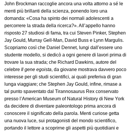
John Brockman raccoglie ancora una volta attorno a sé le
menti più brillanti della scienza, ponendo loro una
domanda: «Cosa ha spinto dei normali adolescenti a
percorrere la strada della ricerca?». All’appello hanno
risposto 27 studiosi di fama, tra cui Steven Pinker, Stephen
Jay Gould, Murray Gell-Man, David Buss e Lynn Margulis.
Scopriamo così che Daniel Dennet, lungi dall’essere uno
studente modello, si dedicò a ogni genere di lavori prima di
trovare la sua strada; che Richard Dawkins, autore del
celebre
Il gene egoista
, da giovane mostrava davvero poco
interesse per gli studi scientifici, ai quali preferiva di gran
lunga viaggiare; che Stephen Jay Gould, infine, rimase a
tal punto spaventato dal Tirannosaurus Rex conservato
presso l’American Museum of Natural History di New York
da decidere di diventare paleontologo prima ancora di
conoscere il significato della parola. Menti curiose getta
una nuova luce, sui protagonisti del mondo scientifico,
portando il lettore a scoprirne gli aspetti più quotidiani e