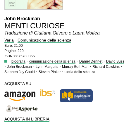
John Brockman
MENTI CURIOSE
Traduzione di Giuliana Olivero e Laura Mollea
·
Varia
Comunicazione della scienza
Euro: 21,00
Pagine: 220
ISBN: 8875780366
·
·
·
biografia
comunicazione della scienza
Daniel Dennet
David Buss
·
·
·
·
·
John Brockman
Lynn Margulis
Murray Gell-Man
Richard Dawkins
·
·
Stephen Jay Gould
Steven Pinker
storia della scienza
ACQUISTA SU
ACQUISTA IN LIBRERIA