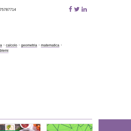
875787714
·
·
·
·
ca
calcolo
geometria
matematica
blemi