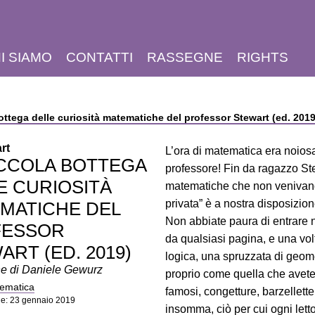
I SIAMO
CONTATTI
RASSEGNE
RIGHTS
ottega delle curiosità matematiche del professor Stewart (ed. 2019
rt
L’ora di matematica era noio
ICCOLA BOTTEGA
professore! Fin da ragazzo Stew
E CURIOSITÀ
matematiche che non venivano 
privata” è a nostra disposizion
MATICHE DEL
Non abbiate paura di entrare ne
FESSOR
da qualsiasi pagina, e una vol
ART (ED. 2019)
logica, una spruzzata di geomet
e di Daniele Gewurz
proprio come quella che avete lì
ematica
famosi, congetture, barzellette
ne: 23 gennaio 2019
insomma, ciò per cui ogni letto