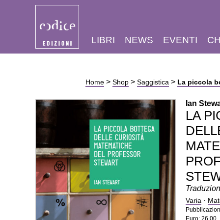
LIBRI
NEWS
EVENTI
CH
>
>
>
Home
Shop
Saggistica
La piccola b
Ian Stewa
LA P
DELL
MATE
PRO
STEW
Traduzion
·
Varia
Mat
Pubblicazio
Euro: 26,00