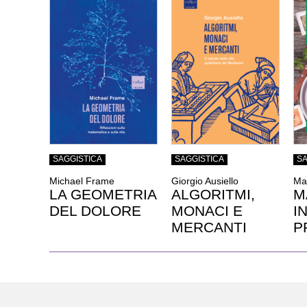
SAGGISTICA
SAGGISTICA
SA
Michael Frame
Giorgio Ausiello
Ma
LA GEOMETRIA
ALGORITMI,
M
DEL DOLORE
MONACI E
I
MERCANTI
P