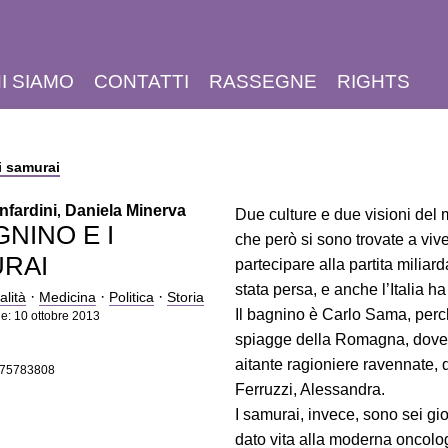
I SIAMO
CONTATTI
RASSEGNE
RIGHTS
i samurai
nfardini
Daniela Minerva
,
Due culture e due visioni del 
GNINO E I
che però si sono trovate a viv
RAI
partecipare alla partita miliar
stata persa, e anche l’Italia ha
·
·
·
alità
Medicina
Politica
Storia
Il bagnino è Carlo Sama, perc
e: 10 ottobre 2013
spiagge della Romagna, dove i
aitante ragioniere ravennate, 
875783808
Ferruzzi, Alessandra.
I samurai, invece, sono sei gi
dato vita alla moderna oncolo