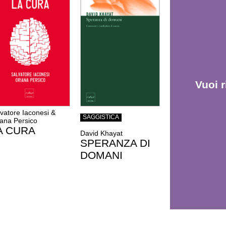
Vuoi r
vatore Iaconesi &
SAGGISTICA
iana Persico
A CURA
David Khayat
SPERANZA DI
DOMANI