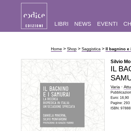
LIBRI
NEWS
EVENTI
CH
>
>
>
Home
Shop
Saggistica
Il bagnino e 
Silvio Mo
IL BA
SAMU
·
Varia
Attu
Pubblicazion
Euro: 16,90
Pagine: 293
ISBN: 9788