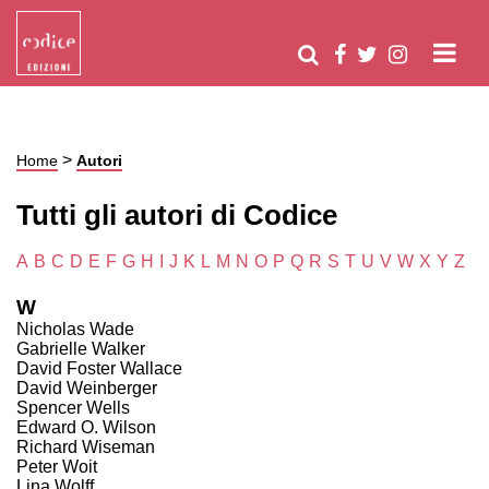
>
Home
Autori
Tutti gli autori di Codice
A
B
C
D
E
F
G
H
I
J
K
L
M
N
O
P
Q
R
S
T
U
V
W
X
Y
Z
W
Nicholas Wade
Gabrielle Walker
David Foster Wallace
David Weinberger
Spencer Wells
Edward O. Wilson
Richard Wiseman
Peter Woit
Lina Wolff