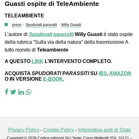
Guasti ospite di TeleAmbiente
TELEAMBIENTE
·
·
press
Spudorati parassiti
Willy Guasti
L’autore di
Spudorati parassiti
Willy Guasti
è stato ospite
della rubrica “Sulla via della natura” della trasmissione A
tutto mondo di
Teleambiente
A QUESTO
LINK
L’INTERVENTO COMPLETO.
ACQUISTA
SPUDORATI PARASSITI
SU
IBS
,
AMAZON
O IN VERSIONE
E-BOOK
.
Privacy Policy
Cookie Policy
Informativa aiuti di Stato
–
–
Copyright © 2026 Codice edizioni Srl | Sede: Corso Matteotti 32A, 10121 –