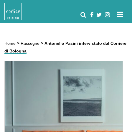
>
>
Home
Rassegne
Antonello Pasini intervistato dal Corriere
di Bologna