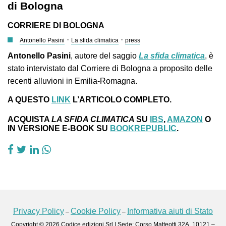
di Bologna
CORRIERE DI BOLOGNA
·
·
Antonello Pasini
La sfida climatica
press
Antonello Pasini
, autore del saggio
La sfida climatica
, è
stato intervistato dal Corriere di Bologna a proposito delle
recenti alluvioni in Emilia-Romagna.
A QUESTO
LINK
L’ARTICOLO COMPLETO.
ACQUISTA
LA SFIDA CLIMATICA
SU
IBS
,
AMAZON
O
IN VERSIONE E-BOOK SU
BOOKREPUBLIC
.
Privacy Policy
Cookie Policy
Informativa aiuti di Stato
–
–
Copyright © 2026 Codice edizioni Srl | Sede: Corso Matteotti 32A, 10121 –