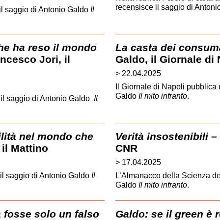
recensisce il saggio di Anton
il saggio di Antonio Galdo
Il
che ha reso il mondo
La casta dei consuma
ncesco Jori, il
Galdo, il Giornale di
> 22.04.2025
Il Giornale di Napoli pubblica 
Galdo
Il mito infranto
.
 il saggio di Antonio Galdo
Il
bilità nel mondo che
Verità insostenibili
– 
il Mattino
CNR
> 17.04.2025
il saggio di Antonio Galdo
Il
L’Almanacco della Scienza de
Galdo
Il mito infranto
.
à fosse solo un falso
Galdo: se il green è 