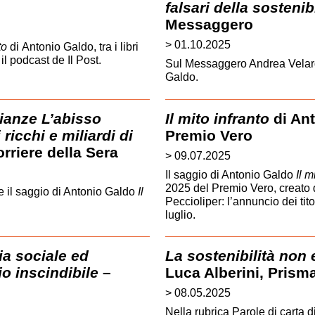
falsari della sostenibi
Messaggero
> 01.10.2025
to
di Antonio Galdo, tra i libri
il podcast de Il Post.
Sul Messaggero Andrea Velar
Galdo.
ianze L’abisso
Il mito infranto
di Ant
ricchi e miliardi di
Premio Vero
orriere della Sera
> 09.07.2025
Il saggio di Antonio Galdo
Il m
2025 del Premio Vero, creato
e il saggio di Antonio Galdo
Il
Peccioliper: l’annuncio dei tito
luglio.
zia sociale ed
La sostenibilità non
 inscindibile
–
Luca Alberini, Prism
> 08.05.2025
Nella rubrica Parole di carta 