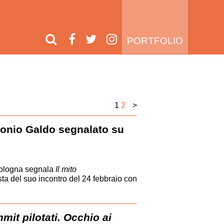
PORTFOLIO
1
2
>
onio Galdo segnalato su
 Bologna segnala
Il mito
sta del suo incontro del 24 febbraio con
mit pilotati. Occhio ai