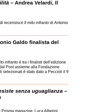
lità
– Andrea Velardi, Il
di recensisce
Il mito infranto
di Antonio
onio Galdo finalista del
ito infranto
è tra i finalisti dell’edizione
 dal Post assieme alla Fondazione
li selezionati è stato dato a Peccioli il 9
 esiste senza uguaglianza
–
a
di Prisma magazine, Luca Alberini