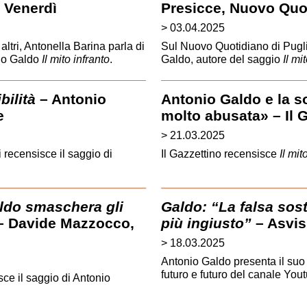
l Venerdì
Presicce, Nuovo Quot
> 03.04.2025
altri, Antonella Barina parla di
Sul Nuovo Quotidiano di Pugli
nio Galdo
Il mito infranto
.
Galdo, autore del saggio
Il mi
bilità
– Antonio
Antonio Galdo e la so
e
molto abusata» – Il 
> 21.03.2025
ecensisce il saggio di
Il Gazzettino recensisce
Il mit
aldo smaschera gli
Galdo: “La falsa sost
 Davide Mazzocco,
più ingiusto”
– Asvis 
> 18.03.2025
Antonio Galdo presenta il su
futuro e futuro del canale Youtu
e il saggio di Antonio