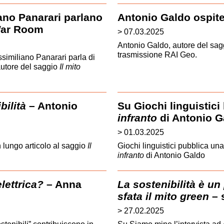
ano Panarari parlano
Antonio Galdo ospite
 War Room
> 07.03.2025
Antonio Galdo, autore del sa
trasmissione RAI Geo.
imiliano Panarari parla di
autore del saggio
Il mito
bilità
– Antonio
Su Giochi linguistici
infranto
di Antonio G
> 01.03.2025
lungo articolo al saggio
Il
Giochi linguistici pubblica u
infranto
di Antonio Galdo
lettrica?
– Anna
La sostenibilità è un
sfata il mito green
– 
> 27.02.2025