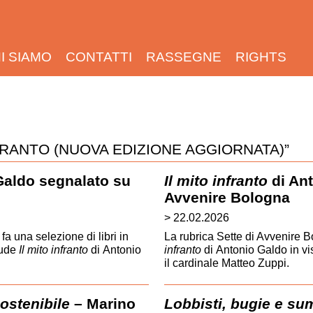
I SIAMO
CONTATTI
RASSEGNE
RIGHTS
FRANTO (NUOVA EDIZIONE AGGIORNATA)”
Galdo segnalato su
Il mito infranto
di Ant
Avvenire Bologna
> 22.02.2026
a una selezione di libri in
La rubrica Sette di Avvenire
lude
Il mito infranto
di Antonio
infranto
di Antonio Galdo in vi
il cardinale Matteo Zuppi.
sostenibile
– Marino
Lobbisti, bugie e sum