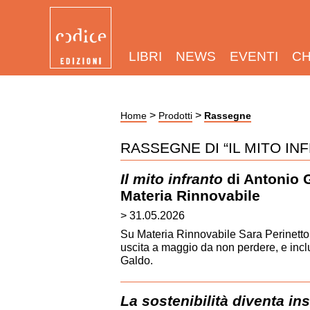
LIBRI
NEWS
EVENTI
CH
>
>
Home
Prodotti
Rassegne
RASSEGNE DI “IL MITO IN
Il mito infranto
di Antonio 
Materia Rinnovabile
> 31.05.2026
Su Materia Rinnovabile Sara Perinetto f
uscita a maggio da non perdere, e inc
Galdo.
La sostenibilità diventa in