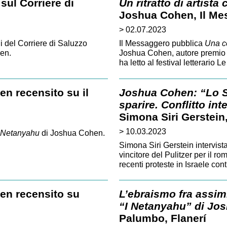
 sul Corriere di
Un ritratto di artist
Joshua Cohen, Il Me
> 02.07.2023
 del Corriere di Saluzzo
Il Messaggero pubblica
Una c
en.
Joshua Cohen, autore premio 
ha letto al festival letterario 
n recensito su il
Joshua Cohen: “Lo St
sparire. Conflitto in
Simona Siri Gerstein
> 10.03.2023
 Netanyahu
di Joshua Cohen.
Simona Siri Gerstein intervi
vincitore del Pulitzer per il r
recenti proteste in Israele cont
en recensito su
L’ebraismo fra assim
“I Netanyahu” di Jo
Palumbo, Flanerí