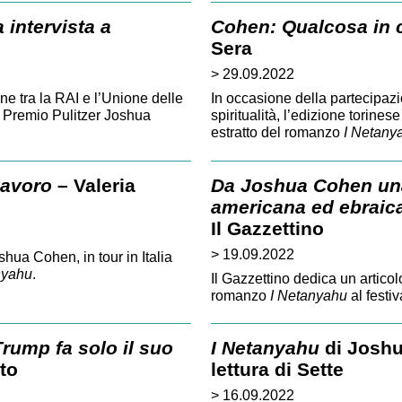
intervista a
Cohen: Qualcosa in 
Sera
> 29.09.2022
ne tra la RAI e l’Unione delle
In occasione della partecipazi
l Premio Pulitzer Joshua
spiritualità, l’edizione torine
estratto del romanzo
I Netany
lavoro
– Valeria
Da Joshua Cohen una 
americana ed ebraic
Il Gazzettino
> 19.09.2022
hua Cohen, in tour in Italia
nyahu
.
Il Gazzettino dedica un artico
romanzo
I Netanyahu
al festi
rump fa solo il suo
I Netanyahu
di Joshua
to
lettura di Sette
> 16.09.2022