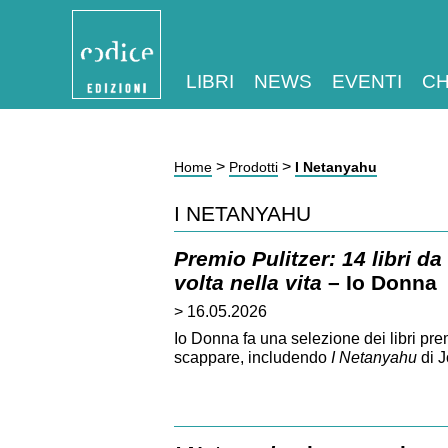
LIBRI
NEWS
EVENTI
CH
>
>
Home
Prodotti
I Netanyahu
I NETANYAHU
Premio Pulitzer: 14 libri d
volta nella vita
– Io Donna
> 16.05.2026
Io Donna fa una selezione dei libri prem
scappare, includendo
I Netanyahu
di 