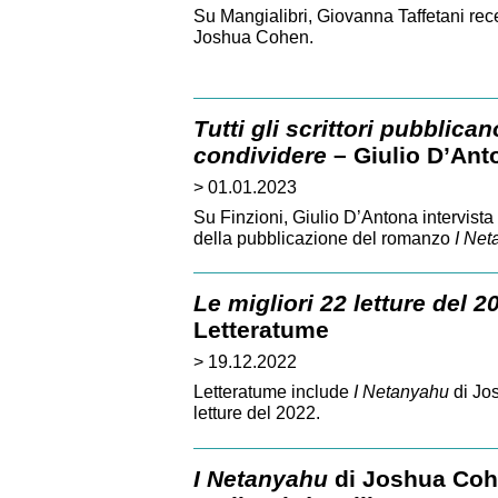
Su Mangialibri, Giovanna Taffetani re
Joshua Cohen.
Tutti gli scrittori pubblic
condividere
– Giulio D’Anto
> 01.01.2023
Su Finzioni, Giulio D’Antona intervis
della pubblicazione del romanzo
I Net
Le migliori 22 letture del 2
Letteratume
> 19.12.2022
Letteratume include
I Netanyahu
di Jos
letture del 2022.
I Netanyahu
di Joshua Cohe