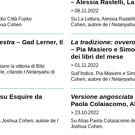
– Alessia Rastelli, La
> 06.11.2022
dio Città Fujiko
Su La Lettura, Alessia Rastell
hua Cohen
Cohen, autore de
I Netanyahu
estra
– Gad Lerner, Il
La tradizione: ovvero
– Pia Masiero e Simo
dei libri del mese
> 01.11.2022
no la vittoria di Bibi
ele, citando
I Netanyahu
di
Sull’Indice, Pia Masiero e Si
Cohen, autore de
I Netanyahu
 su Esquire da
Versione angosciata
Paola Colaiacomo, A
> 23.10.2022
 a Joshua Cohen, autore de
I
Su Alias Paola Colaiacomo de
Joshua Cohen.