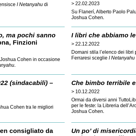
> 22.02.2023
censisce
I Netanyahu
di
Su Flanerí, Alberto Paolo Pa
Joshua Cohen.
ano, ma pochi sanno
I libri che abbiamo l
na, Finzioni
> 22.12.2022
Domani stila l’elenco dei libri 
Ferraresi sceglie
I Netanyahu
ta Joshua Cohen in occasione
anyahu
.
022 (sindacabili)
–
Che bimbo terribile e
> 10.12.2022
Ormai da diversi anni TuttoLibri
per le feste: la Libreria dell’A
hua Cohen tra le migliori
Joshua Cohen.
n consigliato da
Un po’ di misericordia