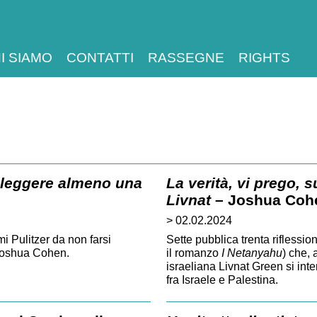
I SIAMO
CONTATTI
RASSEGNE
RIGHTS
a leggere almeno una
La verità, vi prego, 
Livnat
– Joshua Cohe
> 02.02.2024
i Pulitzer da non farsi
Sette pubblica trenta riflessi
Joshua Cohen.
il romanzo
I Netanyahu
) che, 
israeliana Livnat Green si inte
fra Israele e Palestina.