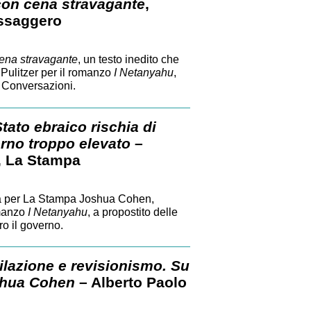
a con cena stravagante
,
ssaggero
ena stravagante
, un testo inedito che
Pulitzer per il romanzo
I Netanyahu
,
Le Conversazioni.
ato ebraico rischia di
terno troppo elevato
–
, La Stampa
sta per La Stampa Joshua Cohen,
omanzo
I Netanyahu
, a propostito delle
ro il governo.
ilazione e revisionismo. Su
shua Cohen
– Alberto Paolo