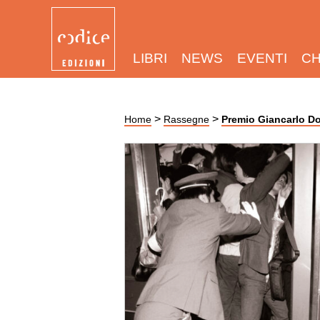
LIBRI
NEWS
EVENTI
CH
>
>
Home
Rassegne
Premio Giancarlo Dos