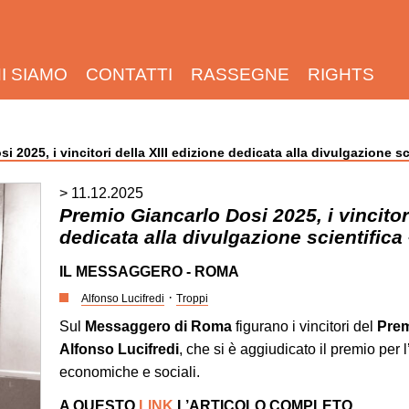
I SIAMO
CONTATTI
RASSEGNE
RIGHTS
i 2025, i vincitori della XIII edizione dedicata alla divulgazione s
> 11.12.2025
Premio Giancarlo Dosi 2025, i vincitori
dedicata alla divulgazione scientifica
IL MESSAGGERO - ROMA
·
Alfonso Lucifredi
Troppi
Sul
Messaggero di Roma
figurano i vincitori del
Prem
Alfonso Lucifredi
, che si è aggiudicato il premio per 
economiche e sociali.
A QUESTO
LINK
L’ARTICOLO COMPLETO.