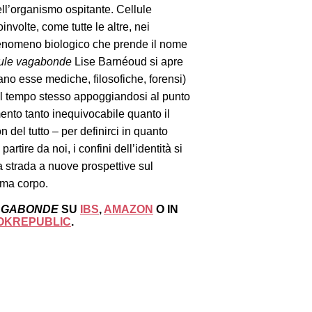
ll’organismo ospitante. Cellule
coinvolte, come tutte le altre, nei
un fenomeno biologico che prende il nome
lule vagabonde
Lise Barnéoud si apre
iano esse mediche, filosofiche, forensi)
al tempo stesso appoggiandosi al punto
mento tanto inequivocabile quanto il
 del tutto – per definirci in quanto
 partire da noi, i confini dell’identità si
 la strada a nuove prospettive sul
ema corpo.
VAGABONDE
SU
IBS
,
AMAZON
O IN
OKREPUBLIC
.