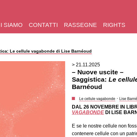
I SIAMO
CONTATTI
RASSEGNE
RIGHTS
tica: Le cellule vagabonde di Lise Barnéoud
> 21.11.2025
– Nuove uscite –
Saggistica:
Le cellu
Barnéoud
·
Le cellule vagabonde
Lise Barn
DAL 26 NOVEMBRE IN LIBR
VAGABONDE
DI LISE BAR
E se le nostre cellule non fos
contenere cellule con un patri