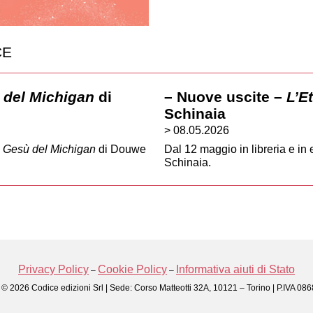
CE
ù del Michigan
di
– Nuove uscite –
L’E
Schinaia
> 08.05.2026
re Gesù del Michigan
di Douwe
Dal 12 maggio in libreria e in
Schinaia.
Privacy Policy
Cookie Policy
Informativa aiuti di Stato
–
–
 © 2026 Codice edizioni Srl | Sede: Corso Matteotti 32A, 10121 – Torino | P.IVA 0