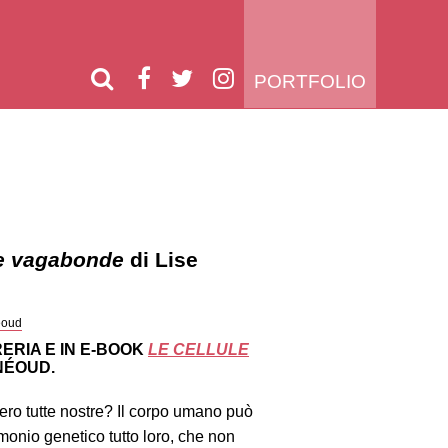
PORTFOLIO
le vagabonde
di Lise
éoud
ERIA E IN E-BOOK
LE CELLULE
NÉOUD.
sero tutte nostre? Il corpo umano può
monio genetico tutto loro, che non