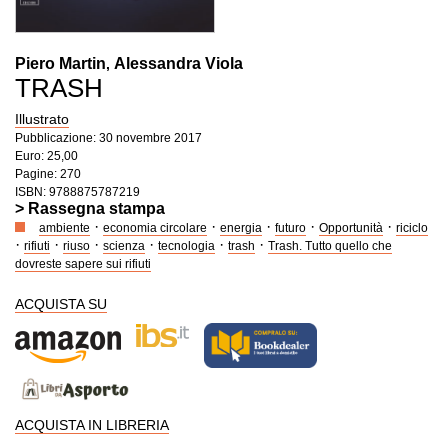
Piero Martin
Alessandra Viola
,
TRASH
Illustrato
Pubblicazione: 30 novembre 2017
Euro: 25,00
Pagine: 270
ISBN: 9788875787219
> Rassegna stampa
·
·
·
·
·
ambiente
economia circolare
energia
futuro
Opportunità
riciclo
·
·
·
·
·
·
rifiuti
riuso
scienza
tecnologia
trash
Trash. Tutto quello che
dovreste sapere sui rifiuti
ACQUISTA SU
ACQUISTA IN LIBRERIA