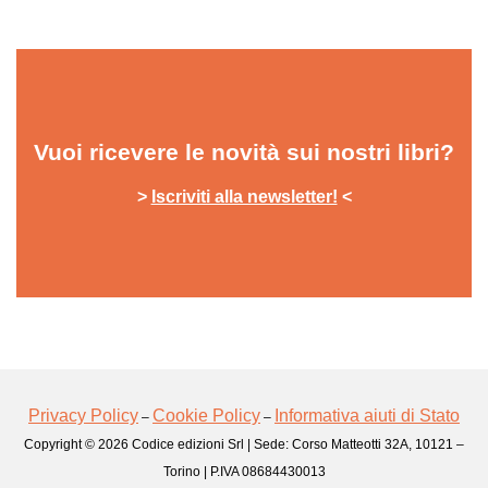
Vuoi ricevere le novità sui nostri libri?
>
Iscriviti alla newsletter!
<
Privacy Policy
Cookie Policy
Informativa aiuti di Stato
–
–
Copyright © 2026 Codice edizioni Srl | Sede: Corso Matteotti 32A, 10121 –
Torino | P.IVA 08684430013