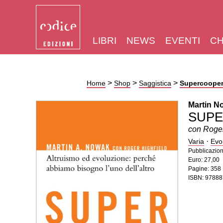
LIBRI
NEWS
EVENTI
CH
>
>
>
Home
Shop
Saggistica
Supercooper
Martin N
SUPE
con Roger
·
Varia
Evo
Pubblicazio
Euro: 27,00
Pagine: 358
ISBN: 9788