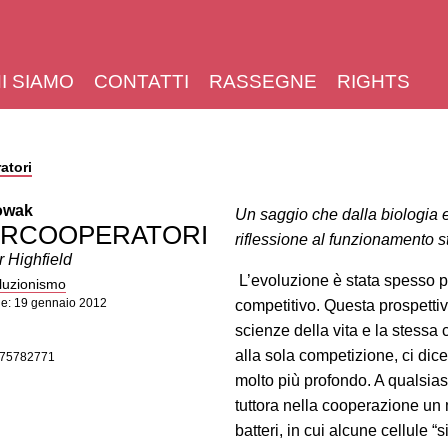
I SIAMO
CONTATTI
RASSEGNE
RIGHTS
atori
owak
Un saggio che dalla biologia e
RCOOPERATORI
riflessione al funzionamento s
 Highfield
L’evoluzione è stata spesso
luzionismo
ne: 19 gennaio 2012
competitivo. Questa prospettiv
scienze della vita e la stessa 
alla sola competizione, ci di
875782771
molto più profondo. A qualsias
tuttora nella cooperazione un m
batteri, in cui alcune cellule “s