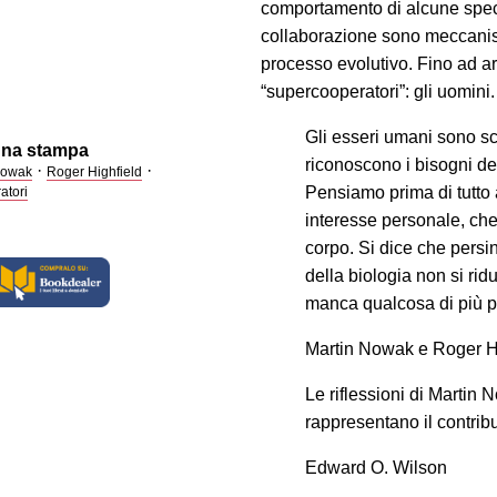
comportamento di alcune specie
collaborazione sono meccanis
processo evolutivo. Fino ad ar
“supercooperatori”: gli uomini.
Gli esseri umani sono s
gna stampa
riconoscono i bisogni deg
·
·
Nowak
Roger Highfield
Pensiamo prima di tutto a
atori
interesse personale, che 
corpo. Si dice che persin
della biologia non si rid
manca qualcosa di più p
Martin Nowak e Roger H
Le riflessioni di Martin
rappresentano il contrib
Edward O. Wilson