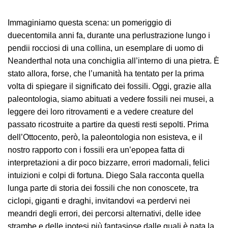
Immaginiamo questa scena: un pomeriggio di
duecentomila anni fa, durante una perlustrazione lungo i
pendii rocciosi di una collina, un esemplare di uomo di
Neanderthal nota una conchiglia all’interno di una pietra. È
stato allora, forse, che l’umanità ha tentato per la prima
volta di spiegare il significato dei fossili. Oggi, grazie alla
paleontologia, siamo abituati a vedere fossili nei musei, a
leggere dei loro ritrovamenti e a vedere creature del
passato ricostruite a partire da questi resti sepolti. Prima
dell’Ottocento, però, la paleontologia non esisteva, e il
nostro rapporto con i fossili era un’epopea fatta di
interpretazioni a dir poco bizzarre, errori madornali, felici
intuizioni e colpi di fortuna. Diego Sala racconta quella
lunga parte di storia dei fossili che non conoscete, tra
ciclopi, giganti e draghi, invitandovi «a perdervi nei
meandri degli errori, dei percorsi alternativi, delle idee
strambe e delle ipotesi più fantasiose dalle quali è nata la