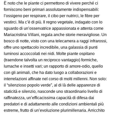
È noto che le piante ci permettono di vivere perché ci
forniscono beni primari assolutamente indispensabili:
l’ossigeno per respirare, il cibo per nutrirci, le fibre per
vestirci. Ma c’è di più. Il regno vegetale, indagato con lo
sguardo di un’osservatrice appassionata e attenta come
Mariacristina Villani, regala anche storie meravigliose. Un
bosco di notte, visto con una telecamera a raggi infrarossi,
offre uno spettacolo incredibile, una galassia di punti
luminosi accoccolati nei nidi. Molte piante ospitano
(traendone talvolta un reciproco vantaggio) formiche,
lumache e insetti vari; un rapporto di amore-odio, quello
con gli animali, che ha dato luogo a collaborazioni e
interrelazioni affinate nel corso di molti millenni. Non solo:
il “silenzioso popolo verde”, al di là delle apparenze di
staticità e silenzio, nasconde uno straordinario livello di
raffinatezza, un’efficacissima capacità di difesa dai
predatori e di adattamento alle condizioni ambientali più
estreme, frutto di un’evoluzione plurimillenaria. Arricchito