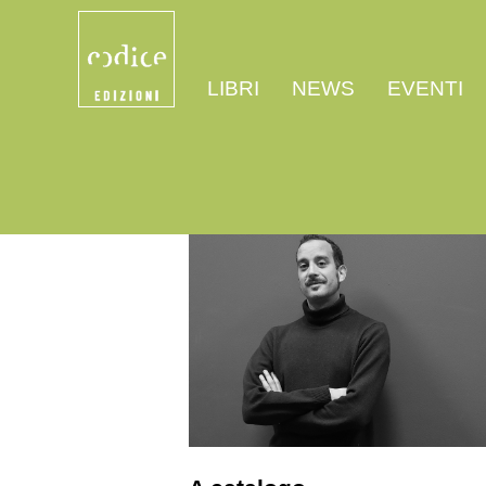
LIBRI
NEWS
EVENTI
>
>
Home
Autori
Giacomo Destro