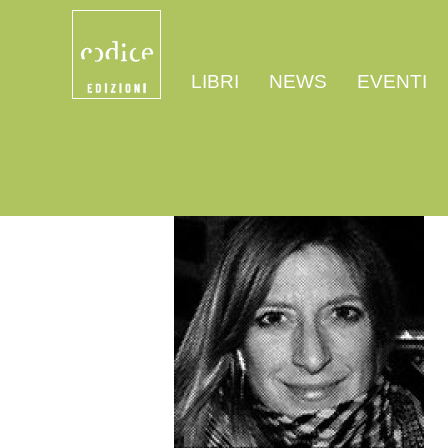
LIBRI
NEWS
EVENTI
>
>
Home
Autori
Antonella Vicini