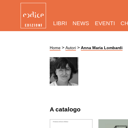
LIBRI
NEWS
EVENTI
CH
>
>
Home
Autori
Anna Maria Lombardi
A catalogo