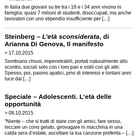
In Italia due giovani su tre tra i 18 e i 34 anni vivono in
famiglia: quasi 7 milioni di studenti, disoccupati, ma anche
lavoratori con uno stipendio insufficiente per […]
Steinberg –
L’età sconsiderata
, di
Arianna Di Genova, Il manifesto
> 17.10.2015
Sem­brano chiusi, impe­ne­tra­bili, por­tati natu­ral­mente allo
scon­tro, sociali solo con i loro pari e ostili con gli altri.
Spesso, poi, paiono apa­tici, privi di inte­ressi e lon­tani anni
luce dai […]
Speciale – Adolescenti. L’età delle
opportunità
> 08.10.2015
“Niente – che si tratti di stare con gli amici, fare sesso,
leccare un cono gelato, girovagare in macchina in una
calda sera d’estate, ascoltare la tua canzone preferita – […]