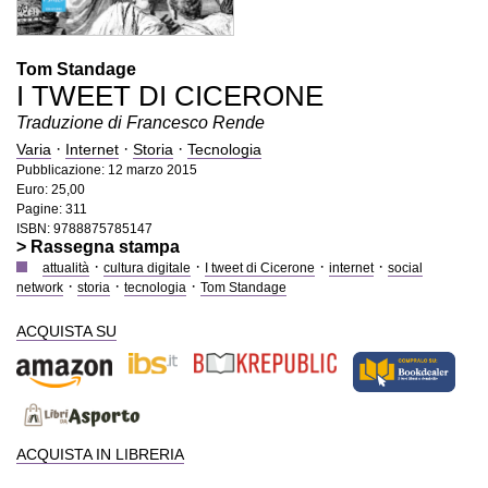
Tom Standage
I TWEET DI CICERONE
Traduzione di Francesco Rende
·
·
·
Varia
Internet
Storia
Tecnologia
Pubblicazione: 12 marzo 2015
Euro: 25,00
Pagine: 311
ISBN: 9788875785147
> Rassegna stampa
·
·
·
·
attualità
cultura digitale
I tweet di Cicerone
internet
social
·
·
·
network
storia
tecnologia
Tom Standage
ACQUISTA SU
ACQUISTA IN LIBRERIA